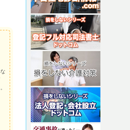
たな
ど
す。