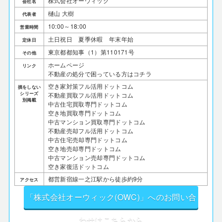
​株式会社オーウィック
会社名
樋山 大樹
代表者
10:00～18:00
営業時間
土日祝日 夏季休暇 年末年始
定休日
東京都都知事（1）第110171号
その他
ホームページ
リンク
不動産の処分で困っている方はコチラ
空き家対策フル活用ドットコム
損をしない
シリーズ
不動産買取フル活用ドットコム
別掲載
中古住宅買取専門ドットコム
空き地買取専門ドットコム
中古マンション買取専門ドットコム
不動産売却フル活用ドットコム
中古住宅売却専門ドットコム
空き地売却専門ドットコム
中古マンション売却専門ドットコム
空き家復活ドットコム
都営新宿線一之江駅から徒歩約9分
アクセス
「株式会社オーウィック(OWC)」へのお問い合
わせはこちらから