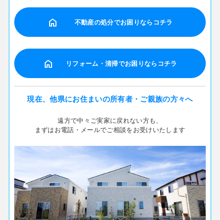
home
不動産の処分でお困りならコチラ
home
リフォーム・清掃でお困りならコチラ
現在、他県にお住まいの所有者・ご親族の方々へ
遠方で中々ご実家に戻れない方も、
まずはお電話・メールでご相談をお受けいたします