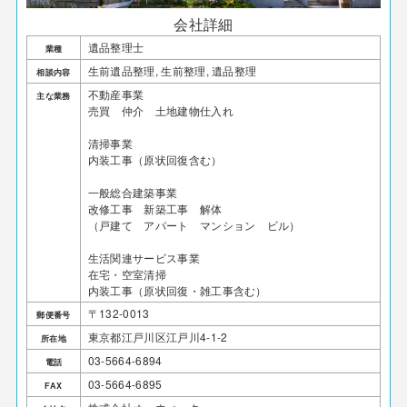
会社詳細
遺品整理士
業種
生前遺品整理, 生前整理, 遺品整理
相談内容
不動産事業
主な業務
​売買 仲介 土地建物仕入れ
清掃事業
内装工事（原状回復含む）​
一般総合建築事業
改修工事 新築工事 解体
（戸建て アパート マンション ビル）
生活関連サービス事業
在宅・空室清掃
内装工事（原状回復・雑工事含む）
〒132-0013
郵便番号
東京都江戸川区江戸川4-1-2
所在地
03-5664-6894
電話
03-5664-6895
FAX