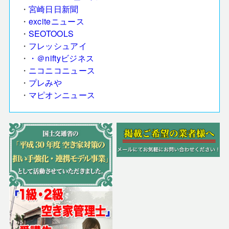
・
宮崎日日新聞
・
exciteニュース
・
SEOTOOLS
・
フレッシュアイ
・
・＠niftyビジネス
・
ニコニコニュース
・
プレみや
・
マピオンニュース