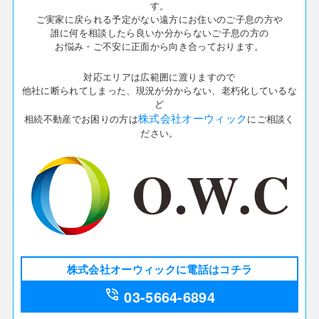
す。
ご実家に戻られる予定がない遠方にお住いのご子息の方や
誰に何を相談したら良いか分からないご子息の方の
お悩み・ご不安に正面から向き合っております。
対応エリアは広範囲に渡りますので
他社に断られてしまった、現況が分からない、老朽化しているな
ど
株式会社オーウィック
相続不動産でお困りの方は
にご相談く
ださい。
株式会社オーウィックに電話はコチラ
phone_in_talk
03-5664-6894