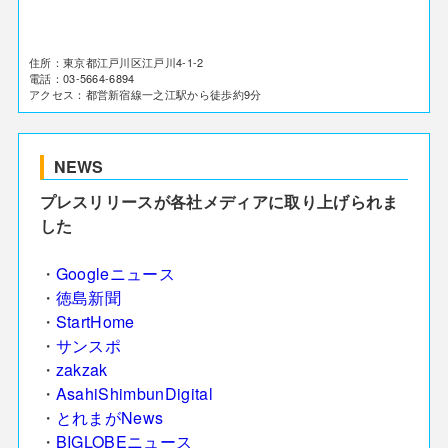
住所：東京都江戸川区江戸川4-1-2
電話：03-5664-6894
アクセス：都営新宿線一之江駅から徒歩約9分
NEWS
プレスリリースが各社メディアに取り上げられま
した
・
Googleニュース
・
徳島新聞
・
StartHome
・
サンスポ
・
zakzak
・
AsahiShimbunDigital
・
とれまがNews
・
BIGLOBEニュース