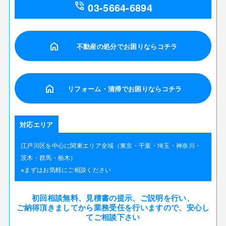
phone_in_talk
03-5664-6894
home
不動産の処分でお困りならコチラ
home
リフォーム・清掃でお困りならコチラ
対応エリア
江戸川区を中心に関東エリア全域（東京・千葉・埼玉・神奈川・
茨木・群馬・栃木）
※まずはお気軽にご相談ください
初回相談無料、見積書の提示、ご説明を行い、
ご納得頂きましてから業務受任を行いますので、安心し
てご相談下さい