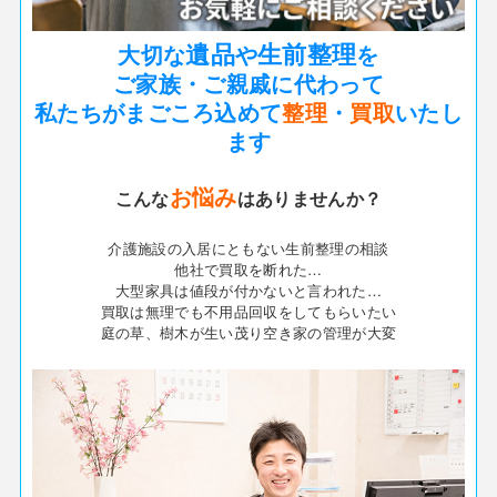
遺品
生前整理
大切な
や
を
ご家族・ご親戚に代わって
私たちがまごころ込めて
整理
・
買取
いたし
ます
お悩み
こんな
はありませんか？
介護施設の入居にともない生前整理の相談
他社で買取を断れた…
大型家具は値段が付かないと言われた…
買取は無理でも不用品回収をしてもらいたい
庭の草、樹木が生い茂り空き家の管理が大変